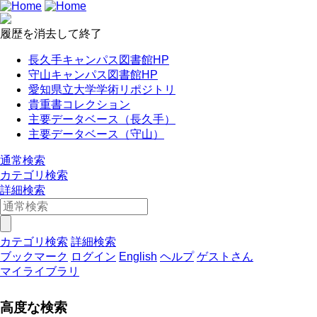
履歴を消去して終了
長久手キャンパス図書館HP
守山キャンパス図書館HP
愛知県立大学学術リポジトリ
貴重書コレクション
主要データベース（長久手）
主要データベース（守山）
通常検索
カテゴリ検索
詳細検索
カテゴリ検索
詳細検索
ブックマーク
ログイン
English
ヘルプ
ゲストさん
マイライブラリ
高度な検索