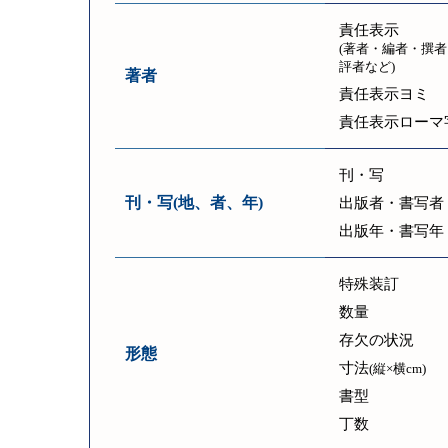
責任表示
(著者・編者・撰者
評者など)
著者
責任表示ヨミ
責任表示ローマ
刊・写
刊・写(地、者、年)
出版者・書写者
出版年・書写年
特殊装訂
数量
存欠の状況
形態
寸法
(縦×横cm)
書型
丁数