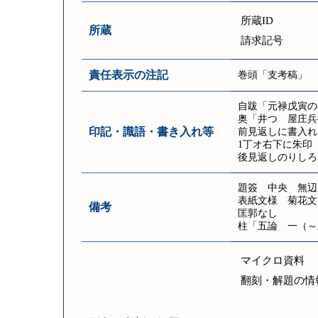
所蔵ID
所蔵
請求記号
責任表示の注記
巻頭「支考稿」
自跋「元禄戊寅の
奥「井つゝ屋庄兵
印記・識語・書き入れ等
前見返しに書入れ
1丁オ右下に朱印
後見返しのりしろ
題簽 中央 無辺 
表紙文様 菊花文
備考
匡郭なし
柱「五論 一（～
マイクロ資料
翻刻・解題の情