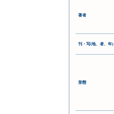
著者
刊・写(地、者、年)
形態