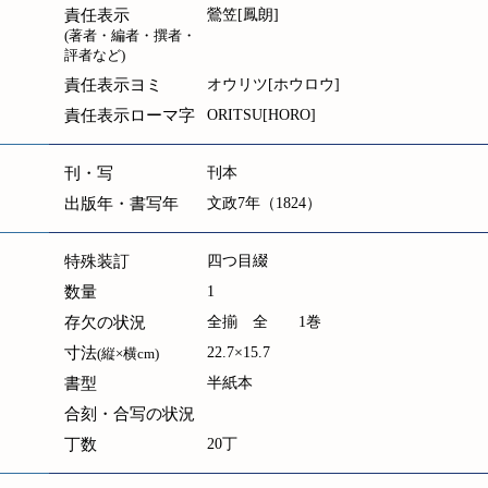
責任表示
鶯笠[鳳朗]
(著者・編者・撰者・
評者など)
責任表示ヨミ
オウリツ[ホウロウ]
責任表示ローマ字
ORITSU[HORO]
刊・写
刊本
出版年・書写年
文政7年（1824）
特殊装訂
四つ目綴
数量
1
存欠の状況
全揃 全 1巻
寸法
22.7×15.7
(縦×横cm)
書型
半紙本
合刻・合写の状況
丁数
20丁