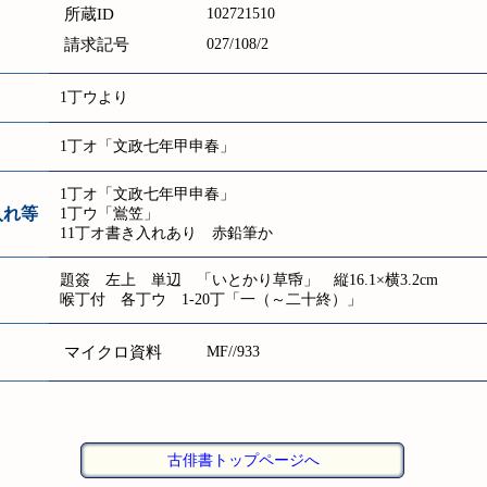
所蔵ID
102721510
請求記号
027/108/2
1丁ウより
1丁オ「文政七年甲申春」
1丁オ「文政七年甲申春」
入れ等
1丁ウ「鴬笠」
11丁オ書き入れあり 赤鉛筆か
題簽 左上 単辺 「いとかり草帋」 縦16.1×横3.2cm
喉丁付 各丁ウ 1-20丁「一（～二十終）」
マイクロ資料
MF//933
古俳書トップページへ