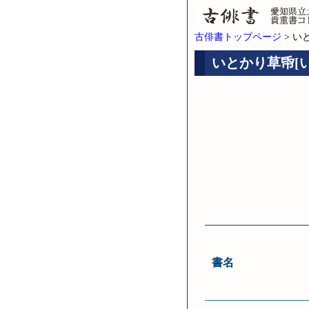
古俳書トップページ
> い
いとかり草帋[い
書名