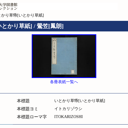
とかり草帋[いとかり草紙]
とかり草紙] / 鶯笠[鳳朗]
各冊表紙一覧へ
本標題
いとかり草帋[いとかり草紙]
本標題ヨミ
イトカリゾウシ
本標題ローマ字
ITOKARIZOSHI