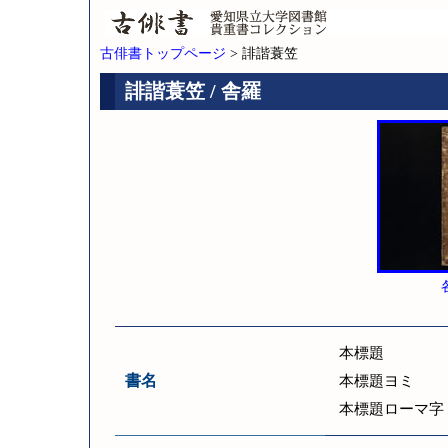
古俳書トップページ
> 誹諧蓑笠
誹諧蓑笠 / 舎羅
本標題
書名
本標題ヨミ
本標題ローマ字