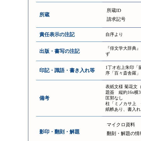
所蔵ID
所蔵
請求記号
責任表示の注記
自序より
『俳文学大辞典』
出版・書写の注記
ず
1丁オ右上朱印「
印記・識語・書き入れ等
序「百々斎舎羅」
表紙文様 菊花文
題簽 縦約16x横
備考
匡郭なし
柱「ミノカサ上 
紙帙あり、書入れ
マイクロ資料
影印・翻刻・解題
翻刻・解題の情