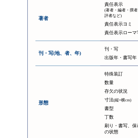
責任表示
(著者・編者・撰者
評者など)
著者
責任表示ヨミ
責任表示ローマ
刊・写
刊・写(地、者、年)
出版年・書写年
特殊装訂
数量
存欠の状況
寸法
(縦×横cm)
形態
書型
丁数
刷り・書写、保
の状態