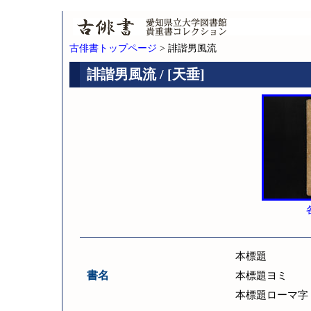
古俳書トップページ
> 誹諧男風流
誹諧男風流 / [天垂]
本標題
書名
本標題ヨミ
本標題ローマ字