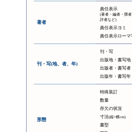
責任表示
(著者・編者・撰者
評者など)
著者
責任表示ヨミ
責任表示ローマ
刊・写
出版地・書写地
刊・写(地、者、年)
出版者・書写者
出版年・書写年
特殊装訂
数量
存欠の状況
寸法
(縦×横cm)
形態
書型