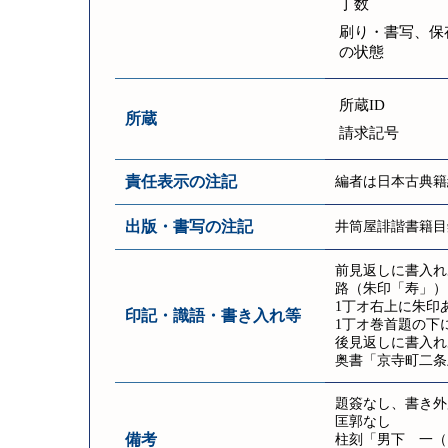
丁数
刷り・書写、保
の状態
所蔵ID
所蔵
請求記号
責任表示の注記
編者は日本古典籍
出版・書写の注記
井筒屋誹諧書籍目
前見返しに書入れ
路（朱印「寿」）
1丁オ右上に朱印
印記・識語・書き入れ等
1丁オ巻首題の下
後見返しに書入れ
奥書「京寺町二条
題簽なし、書き外
匡郭なし
備考
柱刻「男下 一（