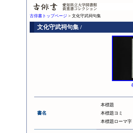
古俳書トップページ
> 文化守武祠句集
文化守武祠句集 /
本標題
書名
本標題ヨミ
本標題ローマ字