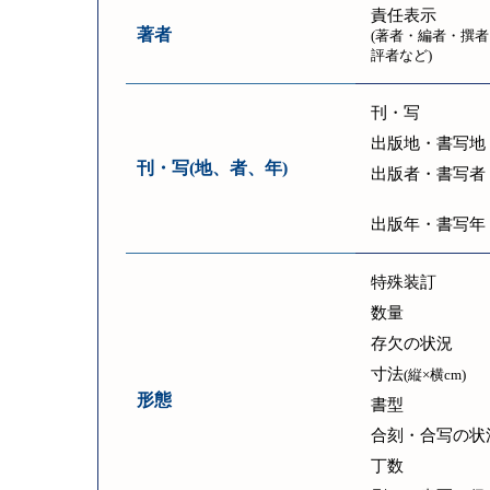
責任表示
著者
(著者・編者・撰者
評者など)
刊・写
出版地・書写地
刊・写(地、者、年)
出版者・書写者
出版年・書写年
特殊装訂
数量
存欠の状況
寸法
(縦×横cm)
形態
書型
合刻・合写の状
丁数