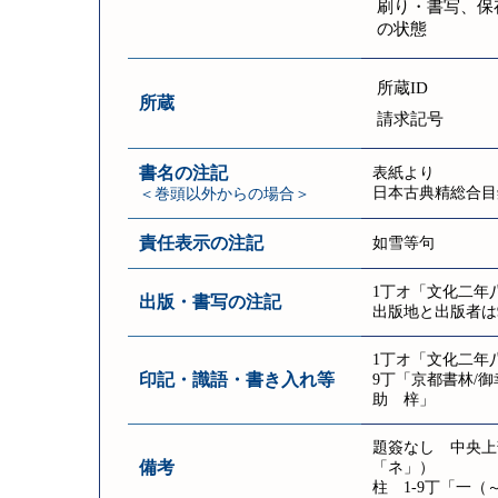
刷り・書写、保
の状態
所蔵ID
所蔵
請求記号
書名の注記
表紙より
日本古典精総合目
＜巻頭以外からの場合＞
責任表示の注記
如雪等句
1丁オ「文化二年
出版・書写の注記
出版地と出版者は
1丁オ「文化二年
印記・識語・書き入れ等
9丁「京都書林/
助 梓」
題簽なし 中央上
備考
「ネ」）
柱 1-9丁「一（