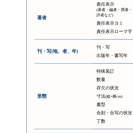
責任表示
(著者・編者・撰者・
評者など)
著者
責任表示ヨミ
責任表示ローマ字
刊・写
刊・写(地、者、年)
出版年・書写年
特殊装訂
数量
存欠の状況
形態
寸法
(縦×横cm)
書型
合刻・合写の状況
丁数