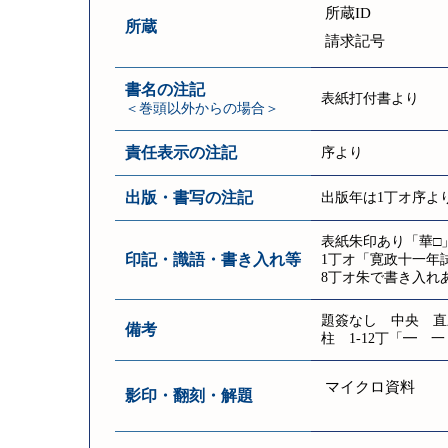
所蔵ID
所蔵
請求記号
書名の注記
表紙打付書より
＜巻頭以外からの場合＞
責任表示の注記
序より
出版・書写の注記
出版年は1丁オ序よ
表紙朱印あり「華□
印記・識語・書き入れ等
1丁オ「寛政十一年
8丁オ朱で書き入れ
題簽なし 中央 直
備考
柱 1‐12丁「━ 
マイクロ資料
影印・翻刻・解題