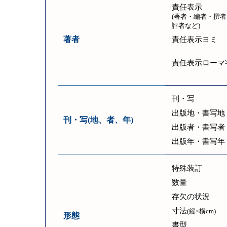
責任表示
(著者・編者・撰者
評者など)
著者
責任表示ヨミ
責任表示ローマ
刊・写
出版地・書写地
刊・写(地、者、年)
出版者・書写者
出版年・書写年
特殊装訂
数量
存欠の状況
寸法
(縦×横cm)
形態
書型