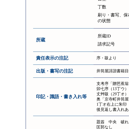
丁数
刷り・書写、保
の状態
所蔵ID
所蔵
請求記号
責任表示の注記
序・跋より
出版・書写の注記
井筒屋誹諧書籍目
支考序「贈芭蕉翁
卯七序（13丁ウ
丈艸跋（29丁オ
印記・識語・書き入れ等
奥「京寺町井筒屋
1丁オ右上に朱印
後見返し書入れあ
題簽 中央 破れあ
匡郭なし