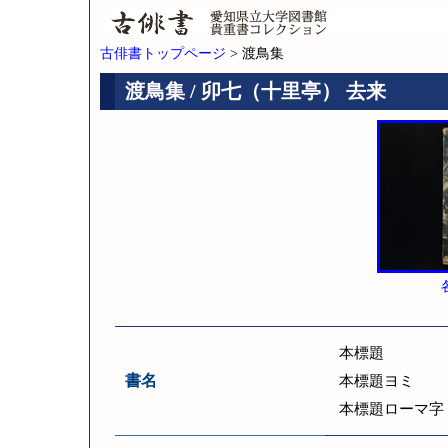
古俳書トップページ
> 渡鳥集
渡鳥集 / 卯七（十里亭） 去来
本標題
書名
本標題ヨミ
本標題ローマ字