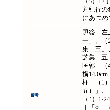
（5）1
方紀行の
にあつめ
題簽 左
一」、（
集 三」
芝集 五」
匡郭 （4）
横14.0cm
柱 （1）
五）」、
備考
（4）1-
丁「○一