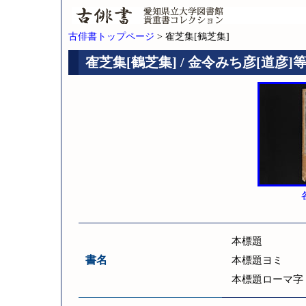
古俳書トップページ
> 隺芝集[鶴芝集]
隺芝集[鶴芝集] / 金令みち彦[道彦]
本標題
書名
本標題ヨミ
本標題ローマ字