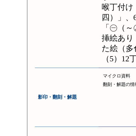
喉丁付け
四）」、6
「㊀（～
挿絵あり
た絵（多
（5）1
マイクロ資料
翻刻・解題の情
影印・翻刻・解題