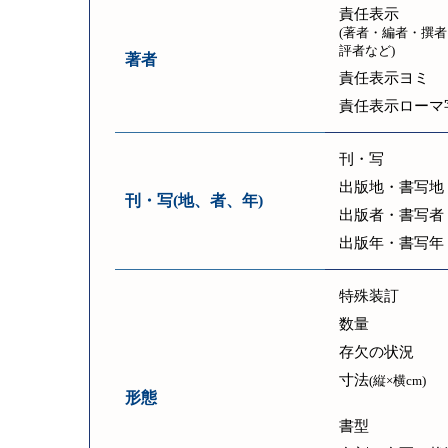
責任表示
(著者・編者・撰者
評者など)
著者
責任表示ヨミ
責任表示ローマ
刊・写
出版地・書写地
刊・写(地、者、年)
出版者・書写者
出版年・書写年
特殊装訂
数量
存欠の状況
寸法
(縦×横cm)
形態
書型