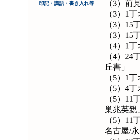
（3）前
印記・識語・書き入れ等
（3）1
（3）15
（3）1
（4）1
（4）24
丘書」
（5）1
（5）4
（5）11
巣兆英親
（5）1
名古屋/