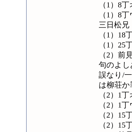
（1）8
（1）8
三日松兄
（1）1
（1）2
（2）前
句のよし
誤なり/
は柳荘か
（2）1
（2）1
（2）15
（2）1