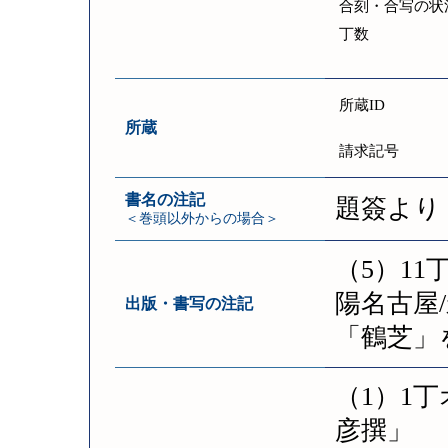
合刻・合写の状
丁数
所蔵ID
所蔵
請求記号
書名の注記
題簽より
＜巻頭以外からの場合＞
（5）1
陽名古屋
出版・書写の注記
「鶴芝」
（1）1
彦撰」