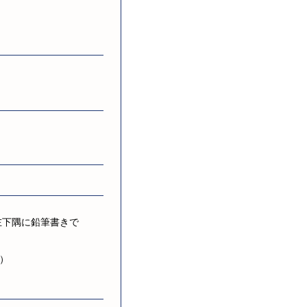
左下隅に鉛筆書きで
）