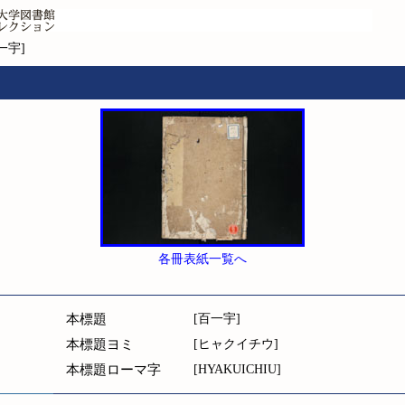
一宇]
各冊表紙一覧へ
本標題
[百一宇]
本標題ヨミ
[ヒャクイチウ]
本標題ローマ字
[HYAKUICHIU]