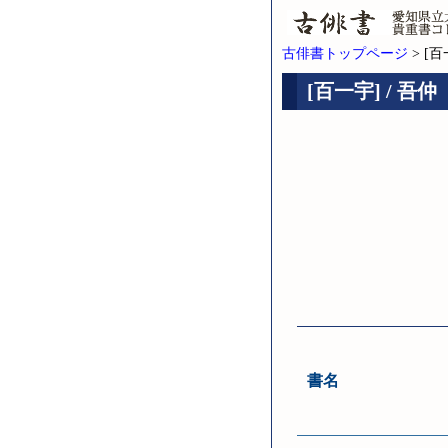
古俳書トップページ
> [百
[百一宇] / 吾仲
書名