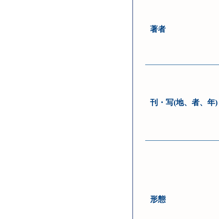
著者
刊・写(地、者、年)
形態