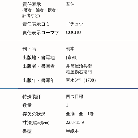
責任表示
吾仲
(著者・編者・撰者・
評者など)
責任表示ヨミ
ゴチュウ
責任表示ローマ字
GOCHU
刊・写
刊本
出版地・書写地
[京都]
出版者・書写者
井筒屋治兵衛
柏屋勘右衛門
出版年・書写年
宝永5年（1708）
特殊装訂
四つ目綴
数量
1
存欠の状況
全揃 全 1巻
寸法
22.8×15.9
(縦×横cm)
書型
半紙本