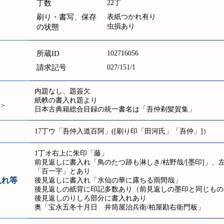
丁数
22丁
刷り・書写、保存
表紙つかれ有り
虫損あり
の状態
所蔵ID
102716056
請求記号
027/151/1
内題なし、題簽欠
紙帙の書入れ題より
＞
日本古典籍総合目録の統一書名は「吾仲剃髪賀集」
17丁ウ「吾仲入道百阿」([刷り印「田河氏」「吾仲」]）
1丁オ右上に朱印「藤」
前見返しに書入れ「鳥のたつ跡も淋しき/枯野哉/[墨印]」、
「百一宇」とあり
入れ等
後見返しに書入れ「水仙の華に露ちる雨間哉」
後見返しの紙背に印記多数あり（前見返しの墨印と同じもの
後見返しのりしろ部分に書入れあり
奥「宝永五冬十月日 井筒屋治兵衛/柏屋勘右衛門板」