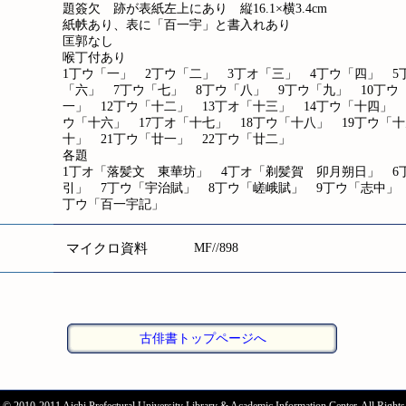
題簽欠 跡が表紙左上にあり 縦16.1×横3.4cm
紙帙あり、表に「百一宇」と書入れあり
匡郭なし
喉丁付あり
1丁ウ「一」 2丁ウ「二」 3丁オ「三」 4丁ウ「四」 5
「六」 7丁ウ「七」 8丁ウ「八」 9丁ウ「九」 10丁ウ
一」 12丁ウ「十二」 13丁オ「十三」 14丁ウ「十四」 
ウ「十六」 17丁オ「十七」 18丁ウ「十八」 19丁ウ「十
十」 21丁ウ「廿一」 22丁ウ「廿二」
各題
1丁オ「落髪文 東華坊」 4丁オ「剃髪賀 卯月朔日」 6
引」 7丁ウ「宇治賦」 8丁ウ「嵯峨賦」 9丁ウ「志中」 
丁ウ「百一宇記」
マイクロ資料
MF//898
古俳書トップページへ