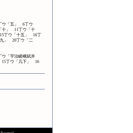
丁ウ「五」 6丁ウ
「十」 11丁ウ「十
15丁ウ「十五」 16丁
九」 20丁ウ「二
丁ウ「宇治嵯峨賦并
15丁ウ「几下」 16