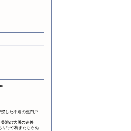
m
さで歿した不遇の蕉門戸
た美濃の大川の追善
ちり行や梅またちらぬ