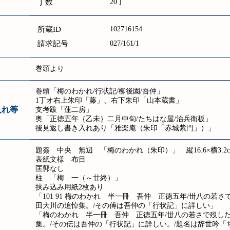
丁数
20丁
所蔵ID
102716154
請求記号
027/161/1
巻頭より
巻頭「梅のわかれ/行状記/柳後園/吾仲」
1丁オ右上朱印「藤」、右下朱印「山本蔵書」
入れ等
支考跋「蓮二房」
奥「正徳五年｛乙未｝二月中旬/たちはな屋/治兵衛板」
後見返し書き入れあり「雅楽庵（朱印「赤城紫門」）」
題簽 中央 無辺 「梅のわかれ（朱印）」 縦16.6×横3.2c
表紙文様 布目
匡郭なし
柱 「梅 一（～廿終）」
挟み込み用紙2枚あり
「101 91 梅のわかれ 半一冊 吾仲 正徳五年/丗八の若
田大川の追悼集。/その傅は吾仲の「行状記」に詳しい」
「梅のわかれ 半一冊 吾仲 正徳五年/丗八の若さで歿し
集。/その伝は吾仲の「行状記」に詳しい。/題名は辞世吟「