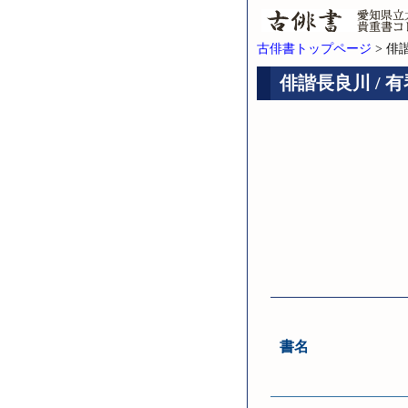
古俳書トップページ
> 俳
俳諧長良川 / 有
書名