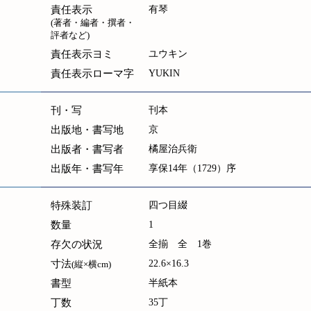
責任表示
有琴
(著者・編者・撰者・
評者など)
責任表示ヨミ
ユウキン
責任表示ローマ字
YUKIN
刊・写
刊本
出版地・書写地
京
出版者・書写者
橘屋治兵衛
出版年・書写年
享保14年（1729）序
特殊装訂
四つ目綴
数量
1
存欠の状況
全揃 全 1巻
寸法
22.6×16.3
(縦×横cm)
書型
半紙本
丁数
35丁