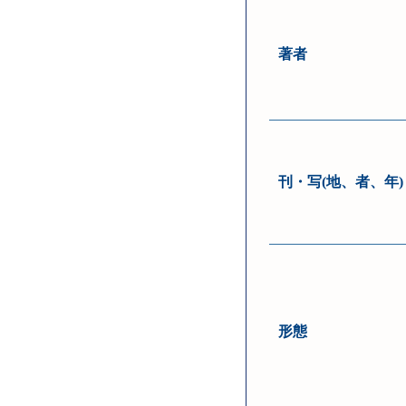
著者
刊・写(地、者、年)
形態