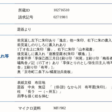
所蔵ID
102716510
請求記号
027/198/1
題簽より
前見返し左下に朱印あり「逸左」他一朱印、右下に朱の書入
前見返しのりしろに書入れあり
1丁オ右上に朱印「藤」、右下に朱印「山本蔵書」
後見返しに書入れ「遊雅堂蘿水[朱印「曠逸」]」
入れ等
井童平序「享保己酉三月日/[刷り印「何尾」][刷り印「梅長者
嘯鳥舎ノ記（15丁オ）あり「享保とりのとし/弥生日主人/有
舎」][刷り印「有琴」]」
奥「京寺町二条下ル/橘屋治兵衛板」
表紙文様 布目地
題簽 中央 無辺 「｛俳/諧｝なから川 有琴選[朱印]」 縦17
柱 「長ラ 一（～卅五）」
四季を描く絵を挿む
マイクロ資料
MF//902