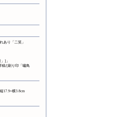
れあり「二笑」
」]」
琴稿/[刷り印「嘯鳥
.9×横3.8cm