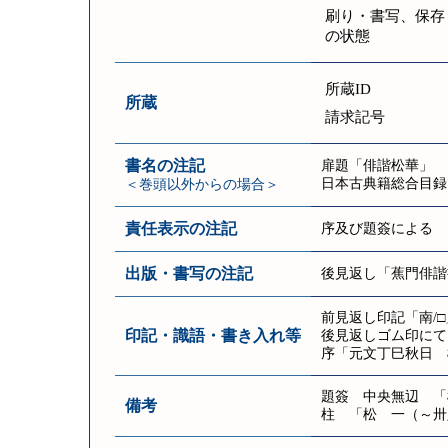
刷り・書写、保存
の状態
所蔵ID
所蔵
請求記号
書名の注記
扉題「俳諧松華」
日本古典籍総合目録
＜巻頭以外からの場合＞
責任表示の注記
序及び題簽による
出版・書写の注記
後見返し「蕉門俳諧
前見返し印記「南/□
印記・識語・書き入れ等
後見返しゴム印にて
序「元文丁巳秋日 松
題簽 中央無辺 「松
備考
柱 「松 一（～卅