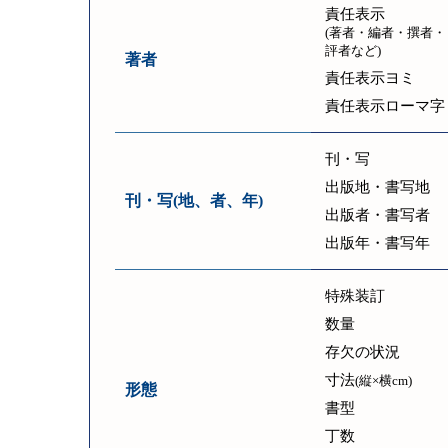
責任表示
(著者・編者・撰者・
評者など)
著者
責任表示ヨミ
責任表示ローマ字
刊・写
出版地・書写地
刊・写(地、者、年)
出版者・書写者
出版年・書写年
特殊装訂
数量
存欠の状況
寸法
(縦×横cm)
形態
書型
丁数