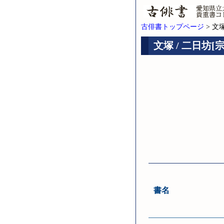
古俳書トップページ
> 文
文塚 / 二日坊[
書名