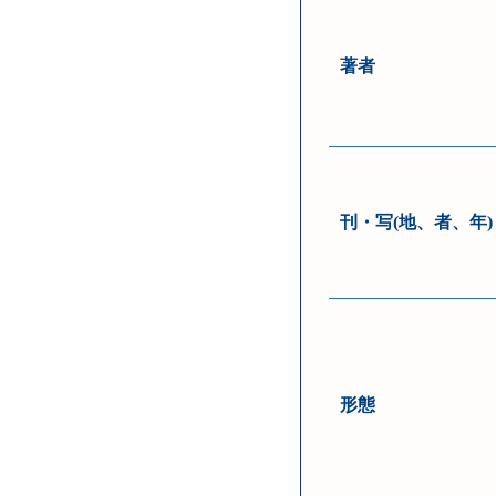
著者
刊・写(地、者、年)
形態