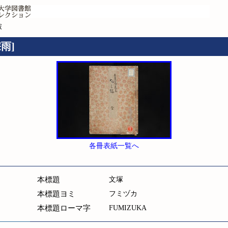
塚
宗雨]
各冊表紙一覧へ
本標題
文塚
本標題ヨミ
フミヅカ
本標題ローマ字
FUMIZUKA