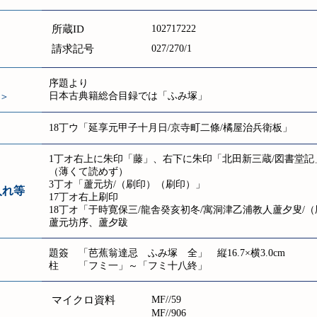
所蔵ID
102717222
請求記号
027/270/1
序題より
日本古典籍総合目録では「ふみ塚」
＞
18丁ウ「延享元甲子十月日/京寺町二條/橘屋治兵衛板」
1丁オ右上に朱印「藤」、右下に朱印「北田新三蔵/図書堂
（薄くて読めず）
3丁オ「蘆元坊/（刷印）（刷印）」
入れ等
17丁オ右上刷印
18丁オ「于時寛保三/龍舎癸亥初冬/寓洞津乙浦教人蘆夕叟/
蘆元坊序、蘆夕跋
題簽 「芭蕉翁達忌 ふみ塚 全」 縦16.7×横3.0cm
柱 「フミ一」～「フミ十八終」
マイクロ資料
MF//59
MF//906