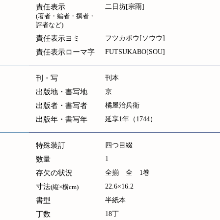
責任表示
二日坊[宗雨]
(著者・編者・撰者・
評者など)
責任表示ヨミ
フツカボウ[ソウウ]
責任表示ローマ字
FUTSUKABO[SOU]
刊・写
刊本
出版地・書写地
京
出版者・書写者
橘屋治兵衛
出版年・書写年
延享1年（1744）
特殊装訂
四つ目綴
数量
1
存欠の状況
全揃 全 1巻
寸法
22.6×16.2
(縦×横cm)
書型
半紙本
丁数
18丁