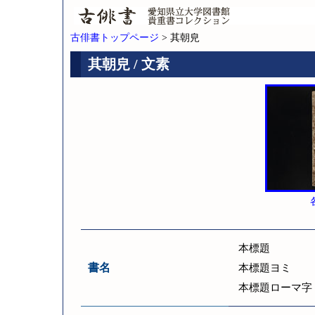
古俳書トップページ
> 其朝皃
其朝皃 / 文素
本標題
書名
本標題ヨミ
本標題ローマ字