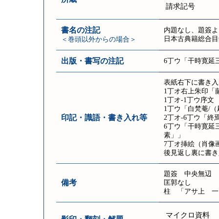
請求記号
書名の注記
内題なし、題簽よ
日本古典籍総合目
＜巻頭以外からの場合＞
出版・書写の注記
6丁ウ「干時寛延
表紙右下に書き入
1丁オ右上朱印「
1丁オ‐1丁ウ序文
1丁ウ「白梵菴/
印記・識語・書き入れ等
2丁オ‐6丁ウ「終
6丁ウ「干時寛延
素」」
7丁オ挿絵（肖像
後見返し裏に書き
題簽 中央無辺 「
備考
匡郭なし
柱 「アサ上 一
マイクロ資料