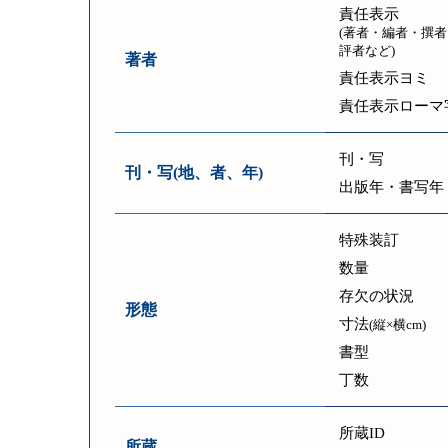
責任表示
(著者・編者・撰者
評者など)
著者
責任表示ヨミ
責任表示ローマ
刊・写
刊・写(地、者、年)
出版年・書写年
特殊装訂
数量
存欠の状況
形態
寸法
(縦×横cm)
書型
丁数
所蔵ID
所蔵