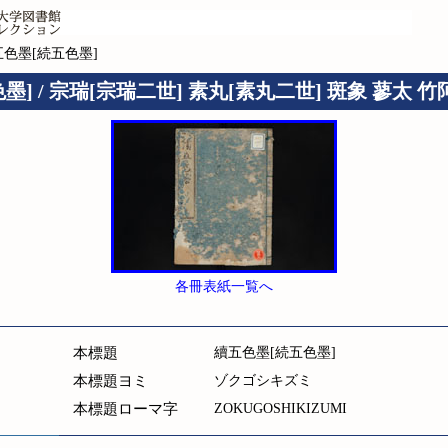
五色墨[続五色墨]
] / 宗瑞[宗瑞二世] 素丸[素丸二世] 斑象 蓼太 竹
各冊表紙一覧へ
本標題
續五色墨[続五色墨]
本標題ヨミ
ゾクゴシキズミ
本標題ローマ字
ZOKUGOSHIKIZUMI