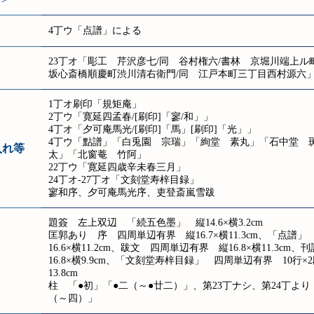
4丁ウ「点譜」による
23丁オ「彫工 芹沢彦七/同 谷村権六/書林 京堀川端上ル
坂心斎橋順慶町渋川清右衛門/同 江戸本町三丁目西村源六
1丁オ刷印「規矩庵」
2丁ウ「寛延四孟春/[刷印]「寥/和」」
4丁オ「夕可庵馬光/[刷印]「馬」[刷印]「光」」
4丁ウ「點譜」「白兎園 宗瑞」「絢堂 素丸」「石中堂 
入れ等
太」「北窗菴 竹阿」
22丁ウ「寛延四歳辛未春三月」
24丁オ-27丁オ「文刻堂寿梓目録」
寥和序、夕可庵馬光序、吏登斎嵐雪跋
題簽 左上双辺 「続五色墨」 縦14.6×横3.2cm
匡郭あり 序 四周単辺有界 縦16.7×横11.3cm、「点譜
16.6×横11.2cm、跋文 四周単辺有界 縦16.8×横11.3c
16.8×横9.9cm、「文刻堂寿梓目録」 四周単辺有界 10行×2
13.8cm
柱 「●初」「●二（～●廿二）」、第23丁ナシ、第24丁よ
（～四）」