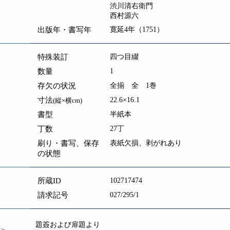
渋川清右衛門
西村源六
出版年・書写年
寛延4年（1751）
特殊装訂
四つ目綴
数量
1
存欠の状況
全揃 全 1巻
寸法
22.6×16.1
(縦×横cm)
書型
半紙本
丁数
27丁
刷り・書写、保存
表紙欠損、剥がれあり
の状態
所蔵ID
102717474
請求記号
027/295/1
題簽および扉題より
＞