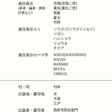
責任表示
宗瑞[宗瑞二世]
(著者・編者・撰者・
素丸[素丸二世]
評者など)
斑象
蓼太
竹阿
責任表示ヨミ
ソウズイ[ソウズイニセイ]
ソガン
ハンショウ
リョウタ
チクア
責任表示ローマ字
SOZUI[SOZUINISEI]
SOGAN
HANSHO
RYOTA
CHIKUA
刊・写
刊本
出版地・書写地
京
大坂
江戸
出版者・書写者
西村市郎右衛門