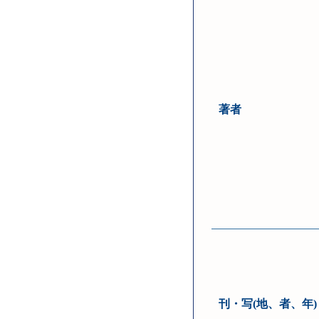
著者
刊・写(地、者、年)