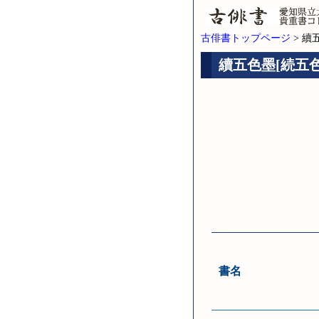
古俳書トップページ
> 續
續五色墨[続五色墨
書名