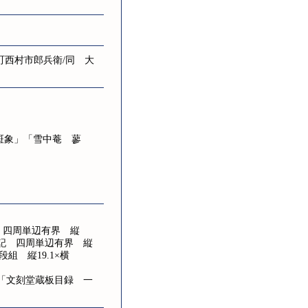
町西村市郎兵衛/同 大
」
斑象」「雪中菴 蓼
」 四周単辺有界 縦
m、刊記 四周単辺有界 縦
段組 縦19.1×横
り「文刻堂蔵板目録 一