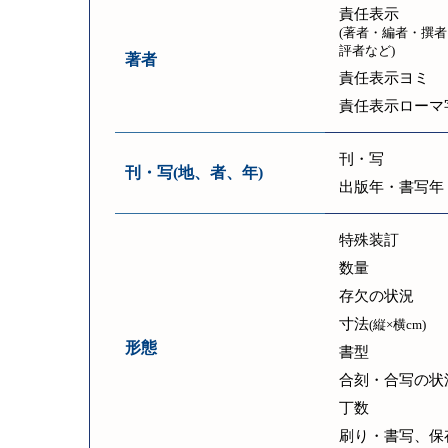
責任表示
(著者・編者・撰者
評者など)
著者
責任表示ヨミ
責任表示ローマ
刊・写
刊・写(地、者、年)
出版年・書写年
特殊装訂
数量
存欠の状況
寸法
(縦×横cm)
形態
書型
合刻・合写の状
丁数
刷り・書写、保