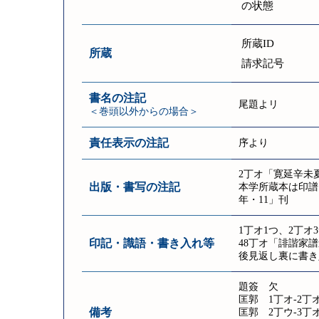
の状態
所蔵ID
所蔵
請求記号
書名の注記
尾題よリ
＜巻頭以外からの場合＞
責任表示の注記
序より
2丁オ「寛延辛未
出版・書写の注記
本学所蔵本は印譜
年・11」刊
1丁オ1つ、2丁オ
印記・識語・書き入れ等
48丁オ「誹諧家
後見返し裏に書き
題簽 欠
匡郭 1丁オ-2丁オ
備考
匡郭 2丁ウ-3丁オ