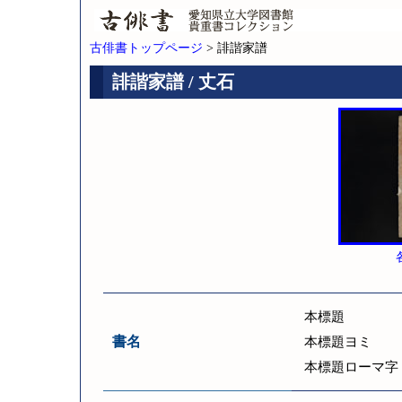
古俳書トップページ
> 誹諧家譜
誹諧家譜 / 丈石
本標題
書名
本標題ヨミ
本標題ローマ字