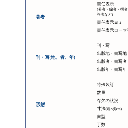
責任表示
(著者・編者・撰者
評者など)
著者
責任表示ヨミ
責任表示ローマ
刊・写
出版地・書写地
刊・写(地、者、年)
出版者・書写者
出版年・書写年
特殊装訂
数量
存欠の状況
形態
寸法
(縦×横cm)
書型
丁数