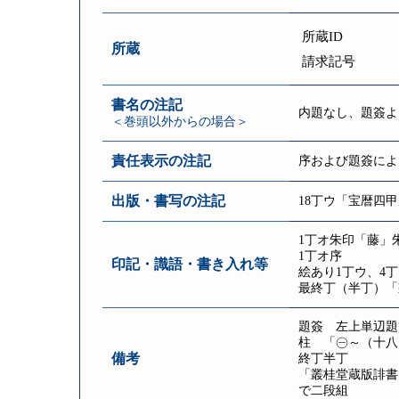
所蔵ID
所蔵
請求記号
書名の注記
内題なし、題簽よ
＜巻頭以外からの場合＞
責任表示の注記
序および題簽によ
出版・書写の注記
18丁ウ「宝暦四
1丁オ朱印「藤」
1丁オ序
印記・識語・書き入れ等
絵あり1丁ウ、4丁
最終丁（半丁）「
題簽 左上単辺題簽
柱 「㊀～（十八
備考
終丁半丁
「叢桂堂蔵版誹書目
で二段組