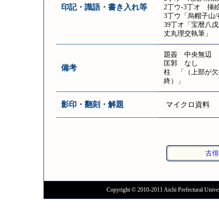
印記・識語・書き入れ等
2丁ウ-3丁オ 挿
3丁ウ「烏帽子山
39丁オ「宝暦八
丈丸理交執筆」
題簽 中央無辺 
匡郭 なし
備考
柱 「（上部が欠
終）」
影印・翻刻・解題
マイクロ資料
古俳
Copyright © 2010-2011 Aichi Prefectural Univer