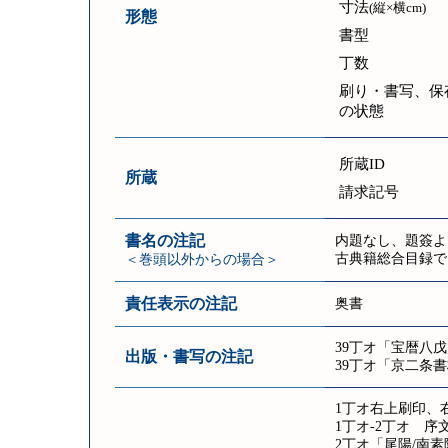
寸法
(縦×横cm)
形態
書型
丁数
刷り・書写、保
の状態
所蔵ID
所蔵
請求記号
書名の注記
内題なし、題簽よ
古典籍総合目録で
＜巻頭以外からの場合＞
責任表示の注記
奥書
39丁オ「宝暦八
出版・書写の注記
39丁オ「京二条
1丁オ右上刷印、
1丁オ-2丁オ 序
2丁オ「尾陽/南素