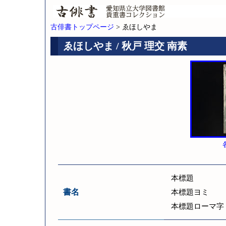
古俳書トップページ
> ゑほしやま
ゑほしやま / 秋戸 理交 南素
本標題
書名
本標題ヨミ
本標題ローマ字