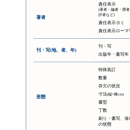
責任表示
(著者・編者・撰者
評者など)
著者
責任表示ヨミ
責任表示ローマ
刊・写
刊・写(地、者、年)
出版年・書写年
特殊装訂
数量
存欠の状況
寸法
(縦×横cm)
形態
書型
丁数
刷り・書写、保
の状態