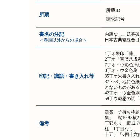
所蔵ID
所蔵
請求記号
書名の注記
内題なし、題簽破
日本古典籍総合目
＜巻頭以外からの場合＞
1丁オ朱印「藤」
2丁オ「宝暦八戊
7丁オ・ウ彩色挿
8丁オ・ウ金色刷
印記・識語・書き入れ等
35丁オ朱書き入
37・38丁地に
とないものがある
42丁オ・ウ金色刷
59丁ウ戴恩の詞
題簽 子持ち枠題
集」 縦10.9×横2.
備考
匡郭あり 縦12.7×
柱 1丁目なし、
十五」「○四十六