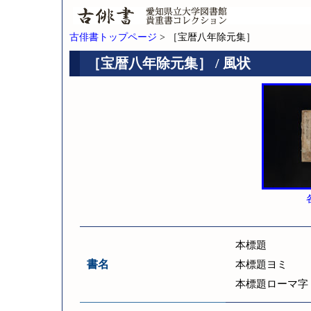
古俳書トップページ
> ［宝暦八年除元集］
［宝暦八年除元集］ / 風状
本標題
書名
本標題ヨミ
本標題ローマ字