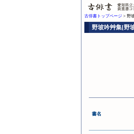
古俳書トップページ
> 野
野坡吟艸集[野坡
書名