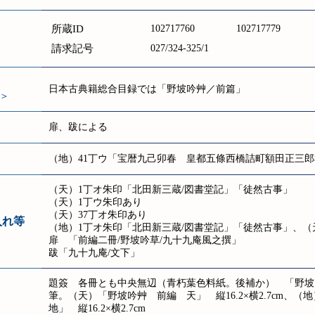
所蔵ID
102717760
102717779
請求記号
027/324-325/1
日本古典籍総合目録では「野坡吟艸／前篇」
＞
扉、跋による
（地）41丁ウ「宝暦九己卯春 皇都五條西橋詰町額田正三郎
（天）1丁オ朱印「北田新三蔵/図書堂記」「徒然古事」
（天）1丁ウ朱印あり
（天）37丁オ朱印あり
入れ等
（地）1丁オ朱印「北田新三蔵/図書堂記」「徒然古事」、（
扉 「前編二冊/野坡吟草/九十九庵風之撰」
跋「九十九庵/文下」
題簽 各冊とも中央無辺（青朽葉色料紙。後補か） 「野坡
筆。（天）「野坡吟艸 前編 天」 縦16.2×横2.7cm、
地」 縦16.2×横2.7cm