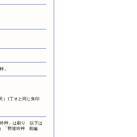
梓」
天）1丁オと同じ朱印
吟艸」は刷り 以下は
（地）「野坡吟艸 前編