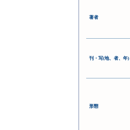
著者
刊・写(地、者、年)
形態