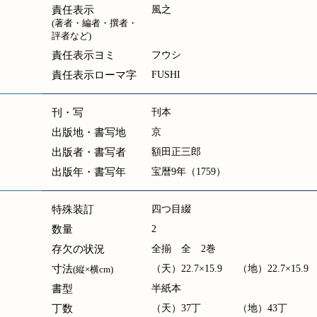
責任表示
風之
(著者・編者・撰者・
評者など)
責任表示ヨミ
フウシ
責任表示ローマ字
FUSHI
刊・写
刊本
出版地・書写地
京
出版者・書写者
額田正三郎
出版年・書写年
宝暦9年（1759）
特殊装訂
四つ目綴
数量
2
存欠の状況
全揃 全 2巻
寸法
（天）22.7×15.9
（地）22.7×15.9
(縦×横cm)
書型
半紙本
丁数
（天）37丁
（地）43丁