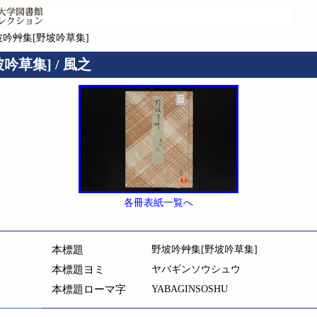
坡吟艸集[野坡吟草集]
吟草集] / 風之
各冊表紙一覧へ
本標題
野坡吟艸集[野坡吟草集]
本標題ヨミ
ヤバギンソウシュウ
本標題ローマ字
YABAGINSOSHU