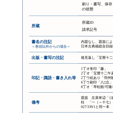
刷り・書写、保存
の状態
所蔵ID
所蔵
請求記号
書名の注記
内題なし、題簽によ
日本古典籍総合目録
＜巻頭以外からの場合＞
出版・書写の注記
後見返し「宝暦十二
1丁オ朱印「藤」
2丁オ「宝暦十二午
印記・識語・書き入れ等
2丁ウ絵あり「羽州散
6丁ウ刷印「八□立」
8丁オ「琴松館/可隆/
題簽 左肩単辺「{追/
備考
柱 「一（～十七）
027/339/1と同一本