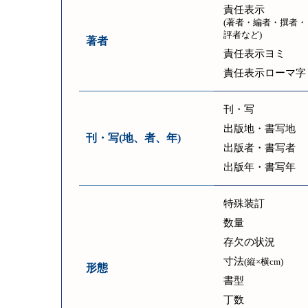
責任表示
(著者・編者・撰者・
評者など)
著者
責任表示ヨミ
責任表示ローマ字
刊・写
出版地・書写地
刊・写(地、者、年)
出版者・書写者
出版年・書写年
特殊装訂
数量
存欠の状況
寸法
(縦×横cm)
形態
書型
丁数