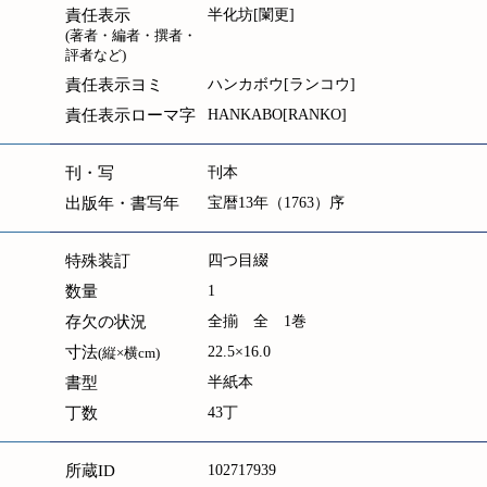
責任表示
半化坊[闌更]
(著者・編者・撰者・
評者など)
責任表示ヨミ
ハンカボウ[ランコウ]
責任表示ローマ字
HANKABO[RANKO]
刊・写
刊本
出版年・書写年
宝暦13年（1763）序
特殊装訂
四つ目綴
数量
1
存欠の状況
全揃 全 1巻
寸法
22.5×16.0
(縦×横cm)
書型
半紙本
丁数
43丁
所蔵ID
102717939