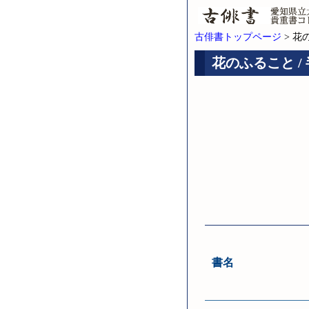
古俳書トップページ
> 花
花のふること / 
書名