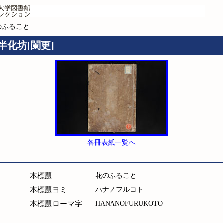
のふること
半化坊[闌更]
各冊表紙一覧へ
本標題
花のふること
本標題ヨミ
ハナノフルコト
本標題ローマ字
HANANOFURUKOTO