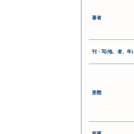
著者
刊・写(地、者、年)
形態
所蔵