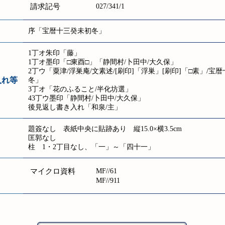
請求記号
027/341/1
序「宝暦十三癸未初冬」
1丁オ朱印「藤」
1丁オ墨印「□東酉□」「静間村/卜田中/大久保」
2丁ウ「粟津/浮巣庵/文素述/[刷印]「浮巣」[刷印]「□素」/宝
入れ等
冬」
3丁オ「花のふること/半化坊選」
43丁ウ墨印「静間村/卜田中/大久保」
後見返し書き入れ「和泉/主」
題簽なし 表紙中央に貼跡あり 縦15.0×横3.5cm
匡郭なし
柱 1・2丁目なし、「一」～「四十一」
マイクロ資料
MF//61
MF//911