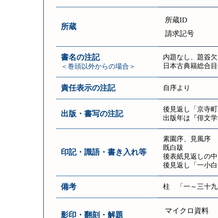
所蔵ID
所蔵
請求記号
書名の注記
内題なし、題簽欠
日本古典籍総合目
＜巻頭以外からの場合＞
責任表示の注記
自序より
後見返し「京寺町
出版・書写の注記
出版年は『俳文学
素園序、見風序
既白跋
印記・識語・書き入れ等
後表紙見返しの中
後見返し「一小白
備考
柱 「一～三十九
マイクロ資料
影印・翻刻・解題