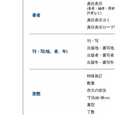
責任表示
(著者・編者・撰者
評者など)
著者
責任表示ヨミ
責任表示ローマ
刊・写
出版地・書写地
刊・写(地、者、年)
出版者・書写者
出版年・書写年
特殊装訂
数量
存欠の状況
形態
寸法
(縦×横cm)
書型
丁数