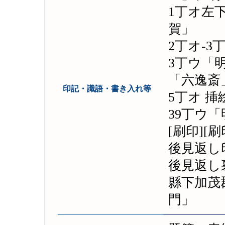
1丁オ左
賀」
2丁オ‐3
3丁ウ「
「六逸斎
印記・識語・書き入れ等
5丁オ 挿
39丁ウ
[刷印][刷
後見返し印
後見返し
縣下加茂
門」