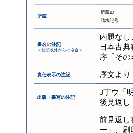
所蔵ID
所蔵
請求記号
内題なし
書名の注記
日本古典
＜巻頭以外からの場合＞
序「その
序文より
責任表示の注記
3丁ウ「
出版・書写の注記
後見返し
前見返し
一」、刷印