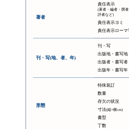
責任表示
(著者・編者・撰者
評者など)
著者
責任表示ヨミ
責任表示ローマ
刊・写
出版地・書写地
刊・写(地、者、年)
出版者・書写者
出版年・書写年
特殊装訂
数量
存欠の状況
形態
寸法
(縦×横cm)
書型
丁数