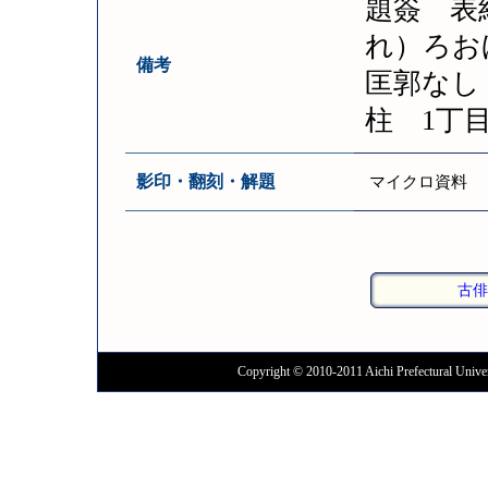
題簽 表
れ）ろおほ
備考
匡郭なし
柱 1丁
影印・翻刻・解題
マイクロ資料
古俳
Copyright © 2010-2011 Aichi Prefectural Univer