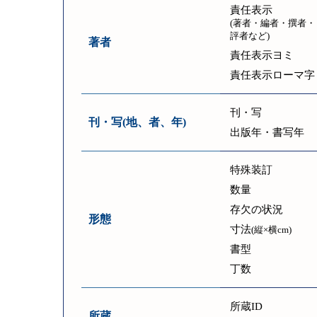
責任表示
(著者・編者・撰者・
評者など)
著者
責任表示ヨミ
責任表示ローマ字
刊・写
刊・写(地、者、年)
出版年・書写年
特殊装訂
数量
存欠の状況
形態
寸法
(縦×横cm)
書型
丁数
所蔵ID
所蔵