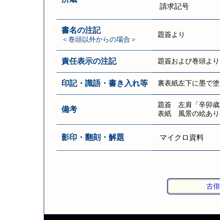
請求記号
書名の注記
題簽より
＜巻頭以外からの場合＞
責任表示の注記
題簽および巻頭より
印記・識語・書き入れ等
裏表紙左下に墨で塗
題簽 左肩「辛卯歳旦 
備考
表紙 風景の絵あり
影印・翻刻・解題
マイクロ資料
古俳