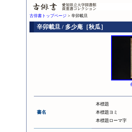
古俳書トップページ
> 辛卯載旦
辛卯載旦 / 多少庵［秋瓜］
本標題
書名
本標題ヨミ
本標題ローマ字