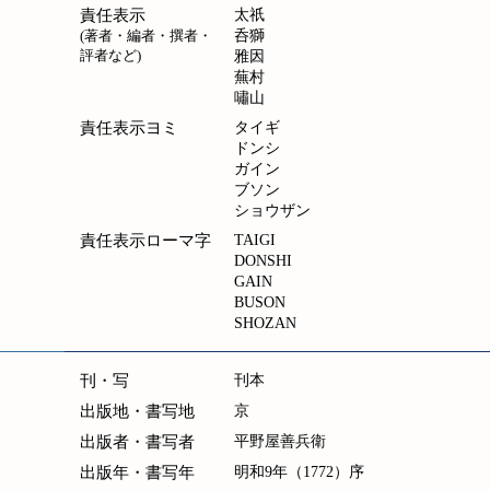
責任表示
太祇
(著者・編者・撰者・
呑獅
評者など)
雅因
蕪村
嘯山
責任表示ヨミ
タイギ
ドンシ
ガイン
ブソン
ショウザン
責任表示ローマ字
TAIGI
DONSHI
GAIN
BUSON
SHOZAN
刊・写
刊本
出版地・書写地
京
出版者・書写者
平野屋善兵衛
出版年・書写年
明和9年（1772）序