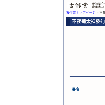
古俳書トップページ
> 不
不夜菴太祇發句集
書名