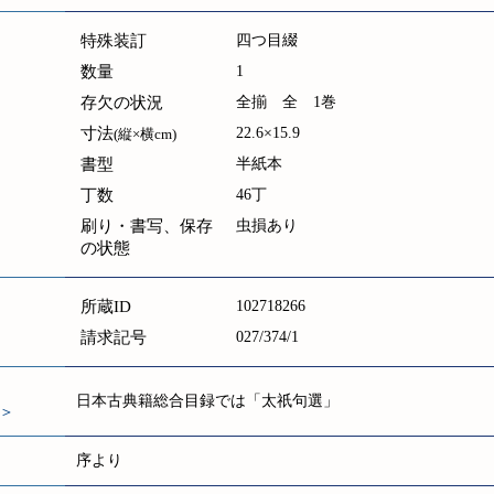
特殊装訂
四つ目綴
数量
1
存欠の状況
全揃 全 1巻
寸法
22.6×15.9
(縦×横cm)
書型
半紙本
丁数
46丁
刷り・書写、保存
虫損あり
の状態
所蔵ID
102718266
請求記号
027/374/1
日本古典籍総合目録では「太祇句選」
＞
序より