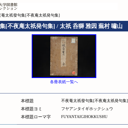
夜菴太祇發句集[不夜庵太祇発句集]
[不夜庵太祇発句集] / 太祇 呑獅 雅因 蕪村 嘯山
各冊表紙一覧へ
本標題
不夜菴太祇發句集[不夜庵太祇発句集]
本標題ヨミ
フヤアンタイギホックシュウ
本標題ローマ字
FUYANTAIGIHOKKUSHU