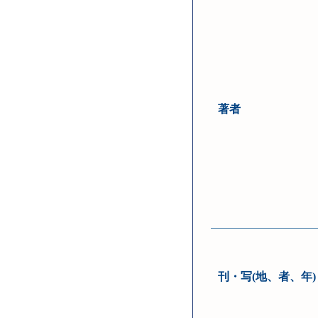
著者
刊・写(地、者、年)