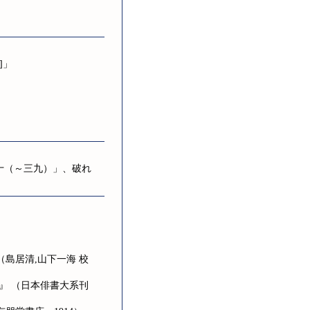
]」
十（～三九）」、破れ
（島居清,山下一海 校
巻』 （日本俳書大系刊