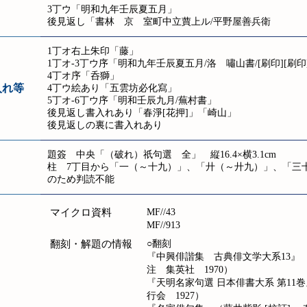
3丁ウ「明和九年壬辰夏五月」
後見返し「書林 京 室町中立蕒上ル/平野屋善兵衛
1丁オ右上朱印「藤」
1丁オ-3丁ウ序「明和九年壬辰夏五月/洛 嘯山書/[刷印][刷印
4丁オ序「呑獅」
入れ等
4丁ウ絵あり「五雲坊必化寫」
5丁オ-6丁ウ序「明和壬辰九月/蕪村書」
後見返し書入れあり「春淨[花押]」「崎山」
後見返しの裏に書入れあり
題簽 中央「（破れ）祇句選 全」 縦16.4×横3.1cm
柱 7丁目から「一（～十九）」、「廾（～廾九）」、「三
のため判読不能
マイクロ資料
MF//43
MF//913
翻刻・解題の情報
○翻刻
『中興俳諧集 古典俳文学大系13』 
注 集英社 1970）
『天明名家句選 日本俳書大系 第11
行会 1927）