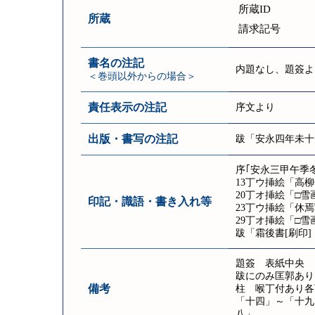
所蔵ID
所蔵
請求記号
書名の注記
内題なし、題簽よ
＜巻頭以外からの場合＞
責任表示の注記
序文より
出版・書写の注記
跋「安永四年未十
序｢安永三甲午季
13丁ウ挿絵「高柳
20丁オ挿絵「□雪
印記・識語・書き入れ等
23丁ウ挿絵「休焉
29丁オ挿絵「□雪
跋「霜後書[刷印
題簽 表紙中央 「
跋にのみ匡郭あり
備考
柱 喉丁付あり各
「十四」～「十九
八」