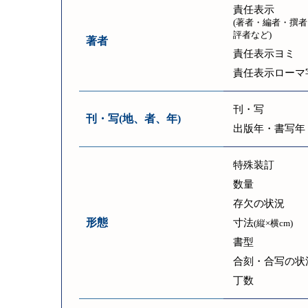
責任表示
(著者・編者・撰者
評者など)
著者
責任表示ヨミ
責任表示ローマ
刊・写
刊・写(地、者、年)
出版年・書写年
特殊装訂
数量
存欠の状況
形態
寸法
(縦×横cm)
書型
合刻・合写の状
丁数