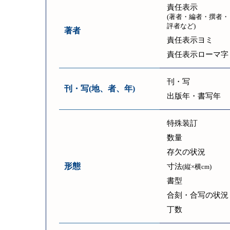
責任表示
(著者・編者・撰者・
評者など)
著者
責任表示ヨミ
責任表示ローマ字
刊・写
刊・写(地、者、年)
出版年・書写年
特殊装訂
数量
存欠の状況
形態
寸法
(縦×横cm)
書型
合刻・合写の状況
丁数