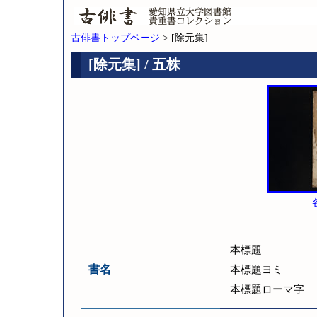
古俳書トップページ
> [除元集]
[除元集] / 五株
本標題
書名
本標題ヨミ
本標題ローマ字