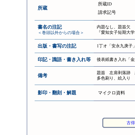
所蔵ID
所蔵
請求記号
書名の注記
内題なし、題簽欠
『愛知女子短期大学
＜巻頭以外からの場合＞
出版・書写の注記
1丁オ「安永九庚子
印記・識語・書き入れ等
後表紙書き入れ「金
題簽 左肩剥落跡 縦15
備考
多色刷り、絵入り
影印・翻刻・解題
マイクロ資料
古俳