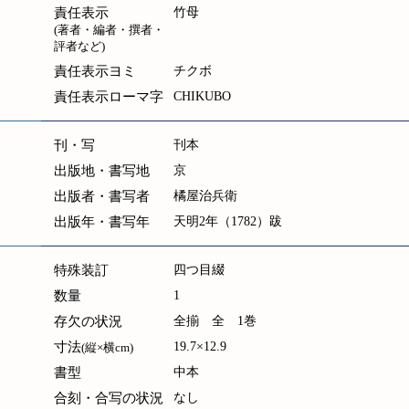
責任表示
竹母
(著者・編者・撰者・
評者など)
責任表示ヨミ
チクボ
責任表示ローマ字
CHIKUBO
刊・写
刊本
出版地・書写地
京
出版者・書写者
橘屋治兵衛
出版年・書写年
天明2年（1782）跋
特殊装訂
四つ目綴
数量
1
存欠の状況
全揃 全 1巻
寸法
19.7×12.9
(縦×横cm)
書型
中本
合刻・合写の状況
なし