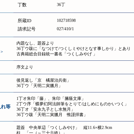
丁数
36丁
所蔵ID
102718598
請求記号
027/410/1
内題なし、題簽より
36丁ウ跋に「なつけて/つくしミやけとなす事しかり」とあり
＞
古典籍総合目録統一書名「つくしみやげ 」
序文より
後見返し「京 橘屋治兵衛」
36丁ウ「天明二寅臘月」
1丁オ朱印「藤」、朱印「縢蔭文庫」
2丁ウ序「蝶夢幻阿法師筆をとりて/はしめにものかいつく」
入れ等
36丁オ「安永九子とし水無月」
36丁ウ跋「天明二寅臘月 惟謹拝書」
題簽 中央単辺「つくしみやけ」 縦11.6×横2.9cm
柱 「一（～三十六終）」