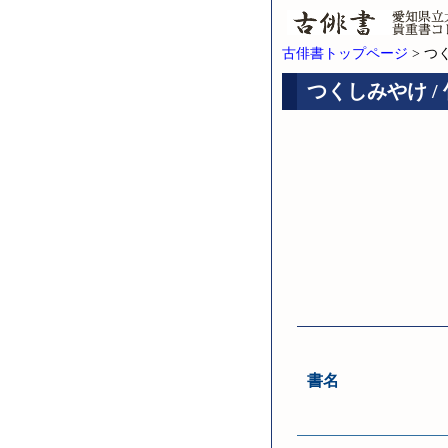
古俳書トップページ
> つ
つくしみやけ /
書名