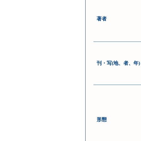
著者
刊・写(地、者、年)
形態