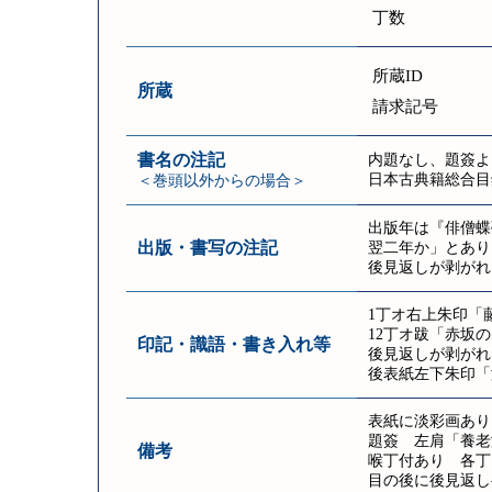
丁数
所蔵ID
所蔵
請求記号
書名の注記
内題なし、題簽よ
日本古典籍総合目
＜巻頭以外からの場合＞
出版年は『俳僧蝶
出版・書写の注記
翌二年か」とあり
後見返しが剥がれ
1丁オ右上朱印「
12丁オ跋「赤坂の
印記・識語・書き入れ等
後見返しが剥がれ
後表紙左下朱印「
表紙に淡彩画あり
題簽 左肩「養老瀧の
備考
喉丁付あり 各丁
目の後に後見返し