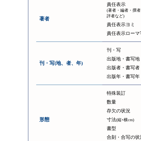
責任表示
(著者・編者・撰者
評者など)
著者
責任表示ヨミ
責任表示ローマ
刊・写
出版地・書写地
刊・写(地、者、年)
出版者・書写者
出版年・書写年
特殊装訂
数量
存欠の状況
形態
寸法
(縦×横cm)
書型
合刻・合写の状