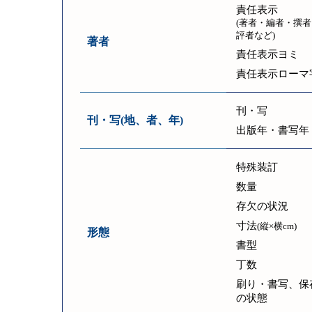
責任表示
(著者・編者・撰者
評者など)
著者
責任表示ヨミ
責任表示ローマ
刊・写
刊・写(地、者、年)
出版年・書写年
特殊装訂
数量
存欠の状況
寸法
(縦×横cm)
形態
書型
丁数
刷り・書写、保
の状態