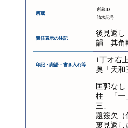
所蔵ID
所蔵
請求記号
後見返し
責任表示の注記
韻 其角
1丁オ右
印記・識語・書き入れ等
奥「天和
匡郭なし
柱 「一
三」
題簽欠（
裏見返し