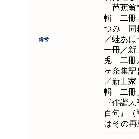
「芭蕉翁
輯 二冊
つみ 同
／蛙あは
備考
一冊／新
兎 二冊
ヶ条集記
／新山家
輯 二冊
『俳諧大
百句』（
はその再