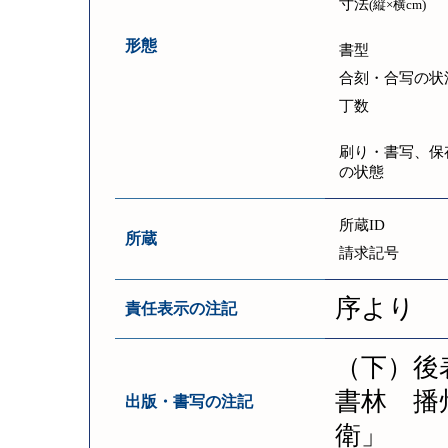
寸法
(縦×横cm)
形態
書型
合刻・合写の状
丁数
刷り・書写、保
の状態
所蔵ID
所蔵
請求記号
序より
責任表示の注記
（下）後
書林 播
出版・書写の注記
衛」