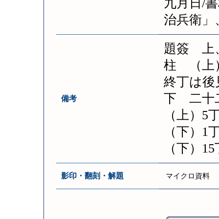
九月日/
治兵衛」
題簽 上
柱 （上
終丁は後
下 二十
備考
（上）5
（下）1
（下）1
影印・翻刻・解題
マイクロ資料