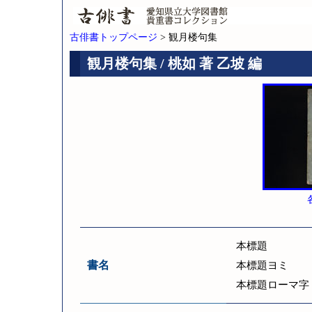
古俳書トップページ
> 観月楼句集
観月楼句集 / 桃如 著 乙坡 編
本標題
書名
本標題ヨミ
本標題ローマ字