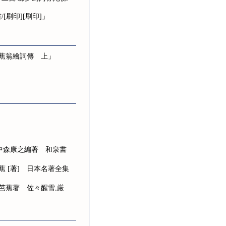
刷印][刷印]」
「芭蕉翁繪詞傳 上」
 中森康之編著 和泉書
 [著] 日本名著全集
芭蕉著 佐々醒雪,厳