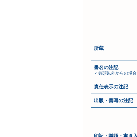
所蔵
書名の注記
＜巻頭以外からの場合
責任表示の注記
出版・書写の注記
印記・識語・書き