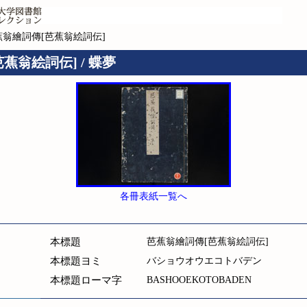
蕉翁繪詞傳[芭蕉翁絵詞伝]
蕉翁絵詞伝] / 蝶夢
各冊表紙一覧へ
本標題
芭蕉翁繪詞傳[芭蕉翁絵詞伝]
本標題ヨミ
バショウオウエコトバデン
本標題ローマ字
BASHOOEKOTOBADEN