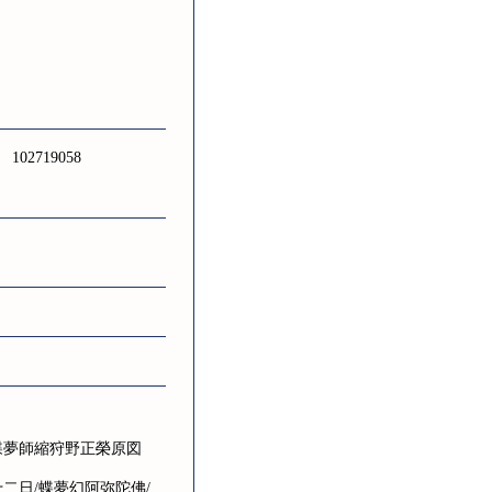
102719058
/蝶夢師縮狩野正榮原図
二日/蝶夢幻阿弥陀佛/