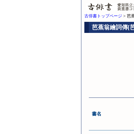
古俳書トップページ
> 芭
芭蕉翁繪詞傳[芭
書名