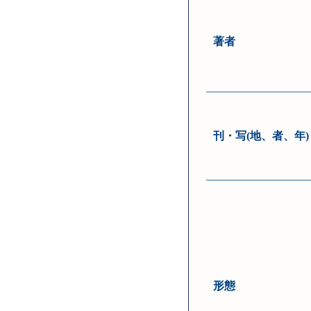
著者
刊・写(地、者、年)
形態