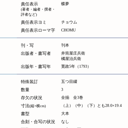
責任表示
蝶夢
(著者・編者・撰者・
評者など)
責任表示ヨミ
チョウム
責任表示ローマ字
CHOMU
刊・写
刊本
出版者・書写者
井筒屋庄兵衛
橘屋治兵衛
出版年・書写年
寛政5年（1793）
特殊装訂
五つ目綴
数量
3
存欠の状況
全揃 全3巻
寸法
（上）（中）（下）とも28.0×19.4
(縦×横cm)
書型
大本
合刻・合写の状況
なし