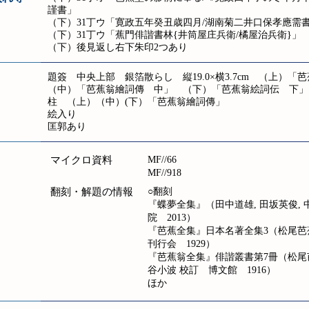
謹書」
（下）31丁ウ「寛政五年癸丑歳四月/湖南菊二井口保孝應需書/[
（下）31丁ウ「蕉門俳諧書林{井筒屋庄兵衛/橘屋治兵衛}」
（下）後見返し右下朱印2つあり
題簽 中央上部 銀箔散らし 縦19.0×横3.7cm （上）
（中）「芭蕉翁繪詞傳 中」 （下）「芭蕉翁絵詞伝 下」
柱 （上）（中）(下）「芭蕉翁繪詞傳」
絵入り
匡郭あり
マイクロ資料
MF//66
MF//918
翻刻・解題の情報
○翻刻
『蝶夢全集』（田中道雄, 田坂英俊,
院 2013）
『芭蕉全集』日本名著全集3（松尾芭蕉
刊行会 1929）
『芭蕉翁全集』俳諧叢書第7冊（松尾
谷小波 校訂 博文館 1916）
ほか