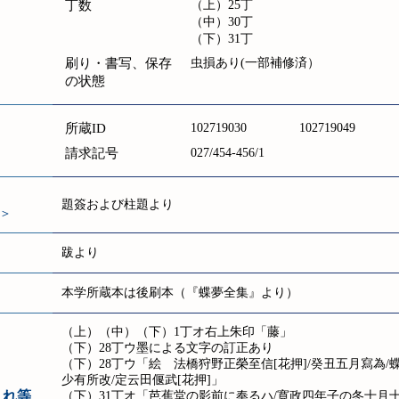
丁数
（上）25丁
（中）30丁
（下）31丁
刷り・書写、保存
虫損あり(一部補修済）
の状態
所蔵ID
102719030
102719049
請求記号
027/454-456/1
題簽および柱題より
＞
跋より
本学所蔵本は後刷本（『蝶夢全集』より）
（上）（中）（下）1丁オ右上朱印「藤」
（下）28丁ウ墨による文字の訂正あり
（下）28丁ウ「絵 法橋狩野正榮至信[花押]/癸丑五月寫為
少有所改/定云田偃武[花押]」
入れ等
（下）31丁オ「芭蕉堂の影前に奉るハ/寛政四年子の冬十月十