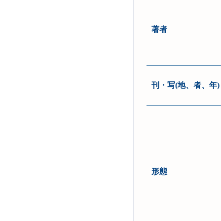
著者
刊・写(地、者、年)
形態