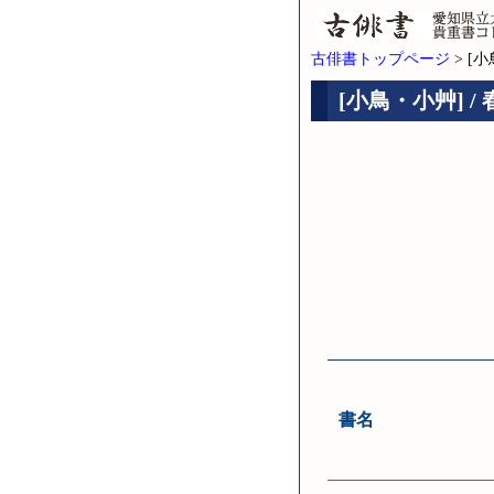
古俳書トップページ
> [
[小鳥・小艸] /
書名