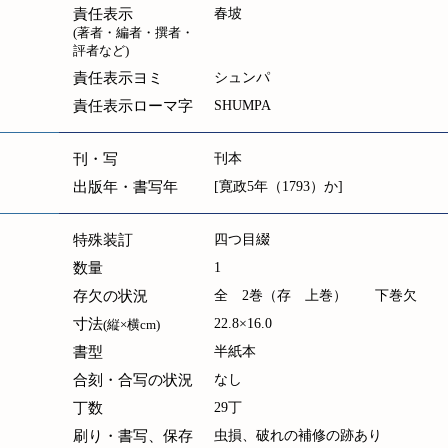
責任表示
春坡
(著者・編者・撰者・
評者など)
責任表示ヨミ
シュンパ
責任表示ローマ字
SHUMPA
刊・写
刊本
出版年・書写年
[寛政5年（1793）か]
特殊装訂
四つ目綴
数量
1
存欠の状況
全 2巻（存 上巻） 下巻欠
寸法
22.8×16.0
(縦×横cm)
書型
半紙本
合刻・合写の状況
なし
丁数
29丁
刷り・書写、保存
虫損、破れの補修の跡あり