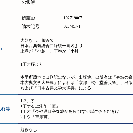
の状態
所蔵ID
102719067
請求記号
027/457/1
内題なし、題簽欠
日本古典籍総合目録統一書名より
＞
上巻が「小鳥」、下巻が「小艸」
1丁オ序より
本学所蔵本には刊記はないが、出版地、出版者は『春坡の資
本古典文学大辞典』によれば「京都 橘仙堂善兵衛」、出版
および『日本古典文学大辞典』による
1-2丁序
1丁オ右上朱印「藤」
入れ等
1丁オ「今や遅日亭春坡があら/はす俳諧のおもむきは」
2丁ウ「重厚書」
題簽なし