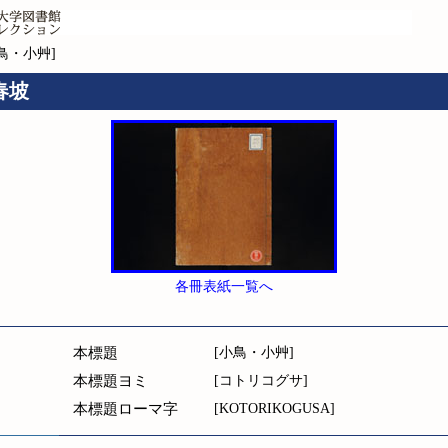
小鳥・小艸]
 春坡
各冊表紙一覧へ
本標題
[小鳥・小艸]
本標題ヨミ
[コトリコグサ]
本標題ローマ字
[KOTORIKOGUSA]