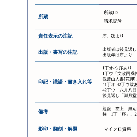
所蔵ID
所蔵
請求記号
責任表示の注記
序、跋より
出版者は後見返し
出版・書写の注記
出版年は序より
1丁オ-ウ序あり
1丁ウ「文政丙戌仲
観斎山人書[花押]
印記・識語・書き入れ等
41丁オ-42丁ウ跋
42丁ウ「八月八
後見返し「湖月堂
題簽 左上、無辺、
備考
柱 1丁「序」、2
影印・翻刻・解題
マイクロ資料