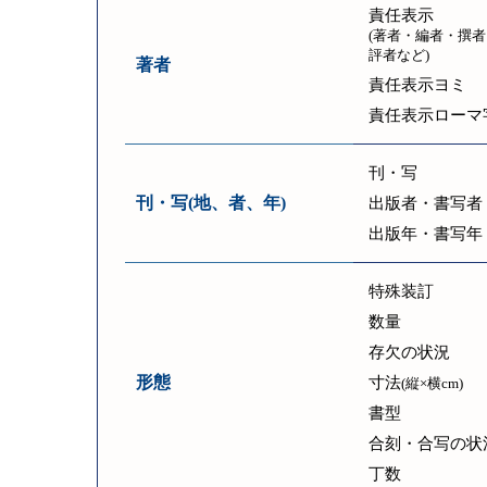
責任表示
(著者・編者・撰者
評者など)
著者
責任表示ヨミ
責任表示ローマ
刊・写
刊・写(地、者、年)
出版者・書写者
出版年・書写年
特殊装訂
数量
存欠の状況
形態
寸法
(縦×横cm)
書型
合刻・合写の状
丁数