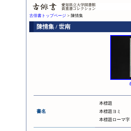
古俳書トップページ
> 陳情集
陳情集 / 世南
本標題
書名
本標題ヨミ
本標題ローマ字