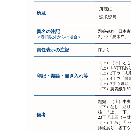
所蔵ID
所蔵
請求記号
書名の注記
題簽破れ、日本古
2丁ウ「夏木立」
＜巻頭以外からの場合＞
責任表示の注記
序より
（上）（下）とも
（上）1-3丁序あ
（上）3丁ウ「志
印記・識語・書き入れ等
（上）4丁ウ「偃
（上）7丁ウ刷印
（下）裏表紙朱印
題簽 （上）中央
（下）なし 貼り跡あ
柱 「上」「下」
備考
23丁「上三（～
（下）1-25丁「
挿絵あり 各丁ウ 