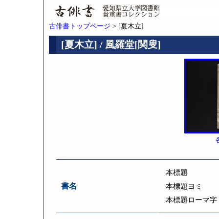
古俳書トップページ
> [夏木立]
[夏木立] / 風羅堂[関叟]
本標題
書名
本標題ヨミ
本標題ローマ字