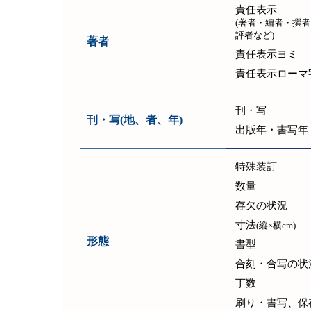
責任表示
(著者・編者・撰者
評者など)
著者
責任表示ヨミ
責任表示ローマ
刊・写
刊・写(地、者、年)
出版年・書写年
特殊装訂
数量
存欠の状況
寸法
(縦×横cm)
形態
書型
合刻・合写の状
丁数
刷り・書写、保