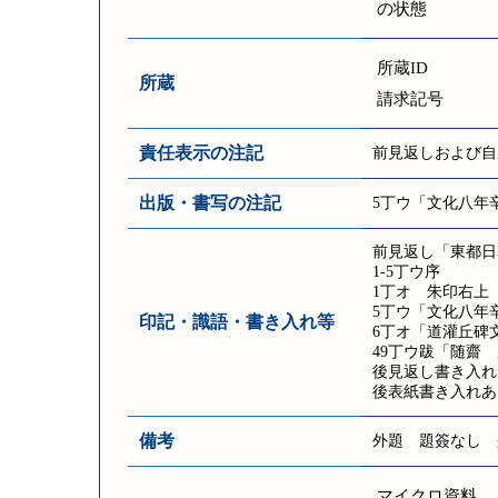
の状態
所蔵ID
所蔵
請求記号
責任表示の注記
前見返しおよび自
出版・書写の注記
5丁ウ「文化八年
前見返し「東都日暮
1-5丁ウ序
1丁オ 朱印右上
5丁ウ「文化八年
印記・識語・書き入れ等
6丁オ「道灌丘碑
49丁ウ跋「随齋 
後見返し書き入れ
後表紙書き入れあ
備考
外題 題簽なし 
マイクロ資料