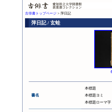
古俳書トップページ
> 萍日記
萍日記 / 玄蛙
本標題
書名
本標題ヨミ
本標題ローマ字