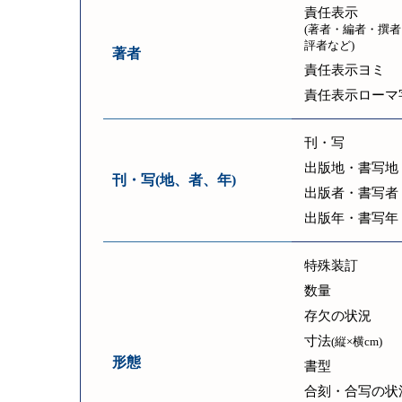
責任表示
(著者・編者・撰者
評者など)
著者
責任表示ヨミ
責任表示ローマ
刊・写
出版地・書写地
刊・写(地、者、年)
出版者・書写者
出版年・書写年
特殊装訂
数量
存欠の状況
寸法
(縦×横cm)
形態
書型
合刻・合写の状