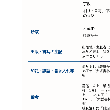
丁数
刷り・書写、保
の状態
所蔵ID
所蔵
請求記号
出版地・出版者は
出版・書写の注記
本学所蔵本には跋
辰のとしくるゝ日
前見返し（表紙か
印記・識語・書き入れ等
38丁オ「大坂書
衛」
題簽 左上 単辺 
柱 1-6丁「一（
七」、28-37丁
備考
38-40丁「大
衛」
後見返しに「俳諧