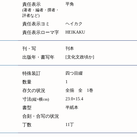
責任表示
平角
(著者・編者・撰者・
評者など)
責任表示ヨミ
ヘイカク
責任表示ローマ字
HEIKAKU
刊・写
刊本
出版年・書写年
[文化文政頃か]
特殊装訂
四つ目綴
数量
1
存欠の状況
全揃 全 1巻
寸法
23.0×15.4
(縦×横cm)
書型
半紙本
合刻・合写の状況
丁数
11丁