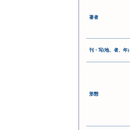
著者
刊・写(地、者、年)
形態