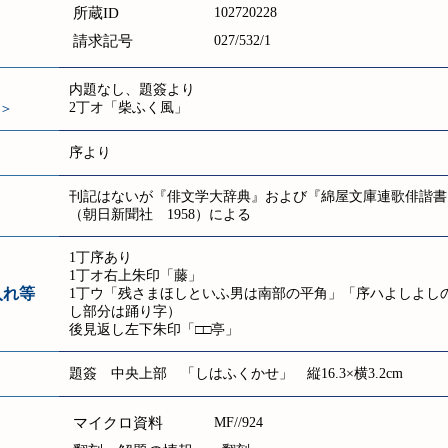
所蔵ID
102720228
請求記号
027/532/1
内題なし、題簽より
2丁オ「柴ふく風」
＞
序より
刊記はないが『俳文学大辞典』および『綿屋文庫連歌俳諧書
（朝日新聞社 1958）による
1丁序あり
1丁オ右上朱印「藤」
入れ等
1丁ウ「残さまほしといふ男は南部の平角」「序ハよしよし
し部分は踊り字）
後見返し左下朱印「□□亭」
題簽 中央上部 「しはふくかせ」 縦16.3×横3.2cm
マイクロ資料
MF//924