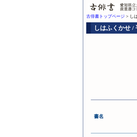
古俳書トップページ
> し
しはふくかせ /
書名