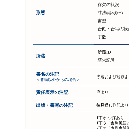
存欠の状況
形態
寸法
(縦×横cm)
書型
合刻・合写の状
丁数
所蔵ID
所蔵
請求記号
書名の注記
序題および題簽よ
＜巻頭以外からの場合＞
責任表示の注記
序より
出版・書写の注記
後見返し刊記より
1丁オ-ウ序あり
1丁ウ「舎利風語
2丁オ「麦慰舎随