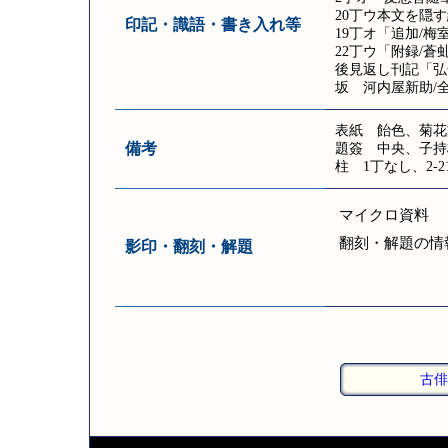
20丁ウ本文を隠
印記・識語・書き入れ等
19丁オ「追加/梅
22丁ウ「附録/蒼
後見返し刊記「弘
坂 河内屋新助/
表紙 飴色、菊花
備考
題簽 中央、子持枠
柱 1丁なし、2-
マイクロ資料
翻刻・解題の情
影印・翻刻・解題
古俳