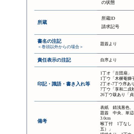
の状態
所蔵ID
所蔵
請求記号
書名の注記
題簽より
＜巻頭以外からの場合＞
責任表示の注記
自序より
1丁オ「古団扇」
1丁ウ「木樨菴獅
印記・識語・書き入れ等
2丁オ-7丁ウ序あ
7丁ウ「享和二戌秋
26丁ウ跋あり「
表紙 錆浅葱色、
題簽 中央、単辺枠
3.0cm
備考
喉丁付 1丁なし 
五）」