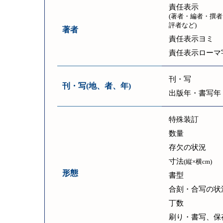
責任表示
(著者・編者・撰者
評者など)
著者
責任表示ヨミ
責任表示ローマ
刊・写
刊・写(地、者、年)
出版年・書写年
特殊装訂
数量
存欠の状況
寸法
(縦×横cm)
形態
書型
合刻・合写の状
丁数
刷り・書写、保