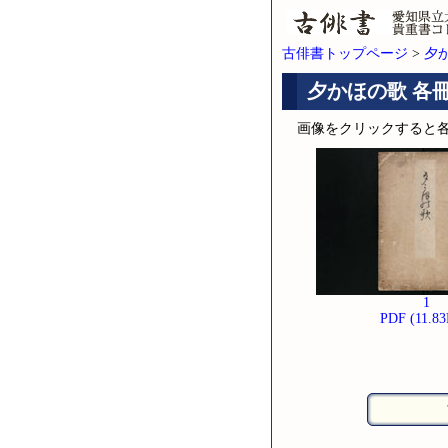
古俳書トップページ
>
夕か
夕かほの歌 各
画像をクリックすると
1
PDF (11.8