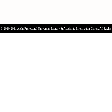
 © 2010-2011 Aichi Prefectural University Library & Academic Information Center. All Rights