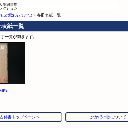
ほの歌(027/174/1)
> 各冊表紙一覧
冊表紙一覧
各丁一覧が開きます。
3MB)
古俳書トップページへ
夕かほの歌について