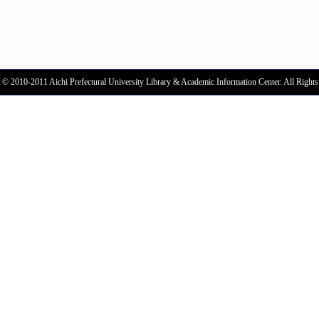
 © 2010-2011 Aichi Prefectural University Library & Academic Information Center. All Rights