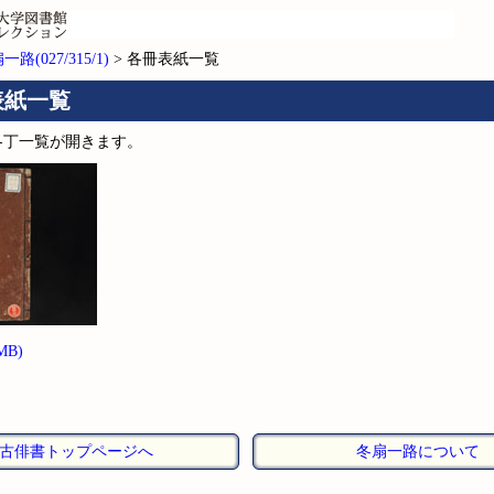
一路(027/315/1)
> 各冊表紙一覧
表紙一覧
各丁一覧が開きます。
MB)
古俳書トップページへ
冬扇一路について