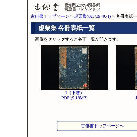
古俳書トップページ
>
虚栗集(027/39-40/1)
> 各冊表紙
虚栗集 各冊表紙一覧
画像をクリックすると各丁一覧が開きます。
1（下巻）
PDF (9.18MB)
古俳書トップページへ