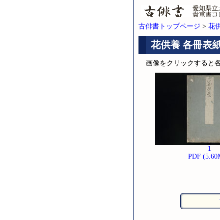
古俳書トップページ
>
花供養
花供養 各冊表
画像をクリックすると
1
PDF (5.60