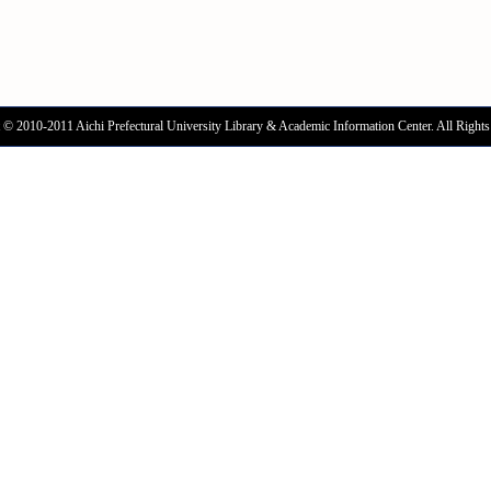
 © 2010-2011 Aichi Prefectural University Library & Academic Information Center. All Rights