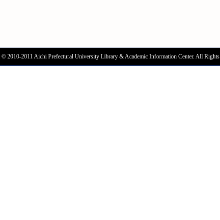
 © 2010-2011 Aichi Prefectural University Library & Academic Information Center. All Rights