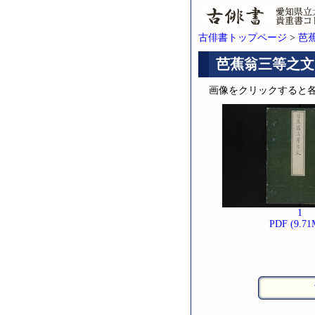
古俳書トップページ
>
芭蕉
芭蕉翁三等之文
画像をクリックすると
1
PDF (9.71