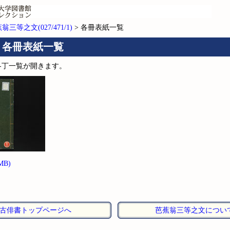
翁三等之文(027/471/1)
> 各冊表紙一覧
 各冊表紙一覧
各丁一覧が開きます。
MB)
古俳書トップページへ
芭蕉翁三等之文につい