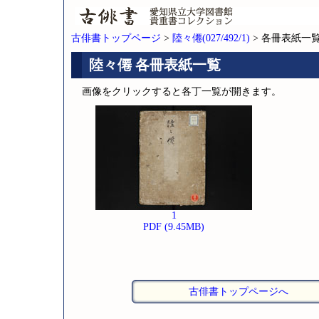
古俳書トップページ
>
陸々僊(027/492/1)
> 各冊表紙一
陸々僊 各冊表紙一覧
画像をクリックすると各丁一覧が開きます。
1
PDF (9.45MB)
古俳書トップページへ