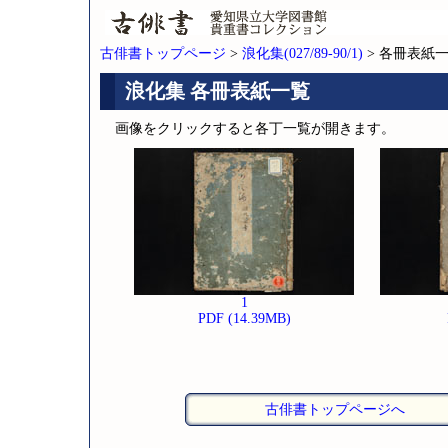
古俳書トップページ
>
浪化集(027/89-90/1)
> 各冊表紙
浪化集 各冊表紙一覧
画像をクリックすると各丁一覧が開きます。
1
PDF (14.39MB)
古俳書トップページへ