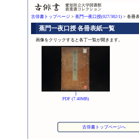
古俳書トップページ
>
蕉門一夜口授(027/382/1)
> 各冊
蕉門一夜口授 各冊表紙一覧
画像をクリックすると各丁一覧が開きます。
1
PDF (7.40MB)
古俳書トップページへ